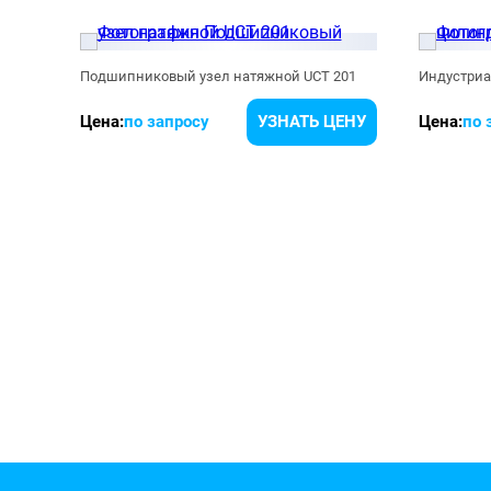
Подшипниковый узел натяжной UCT 201
ЕНУ
Цена:
по запросу
УЗНАТЬ ЦЕНУ
Цена:
по 