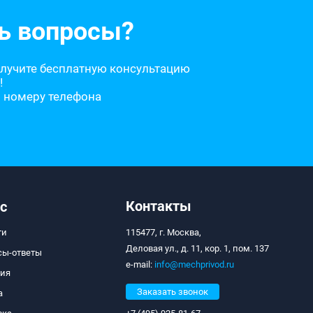
ь вопросы?
олучите бесплатную консультацию
!
о номеру телефона
Контакты
с
ти
115477, г. Москва,
Деловая ул., д. 11, кор. 1, пом. 137
сы-ответы
e-mail:
info@mechprivod.ru
тия
Заказать звонок
а