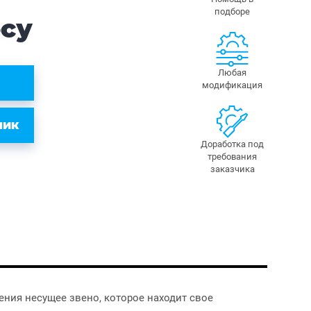
подборе
осу
Любая
модификация
ЛИК
Доработка под
требования
заказчика
ния несущее звено, которое находит свое