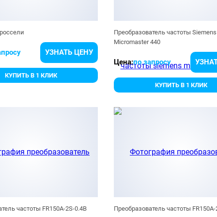
россели
Преобразователь частоты Siemens
Micromaster 440
апросу
УЗНАТЬ ЦЕНУ
Цена:
по запросу
УЗНАТ
КУПИТЬ В 1 КЛИК
КУПИТЬ В 1 КЛИК
тель частоты FR150A-2S-0.4B
Преобразователь частоты FR150A-