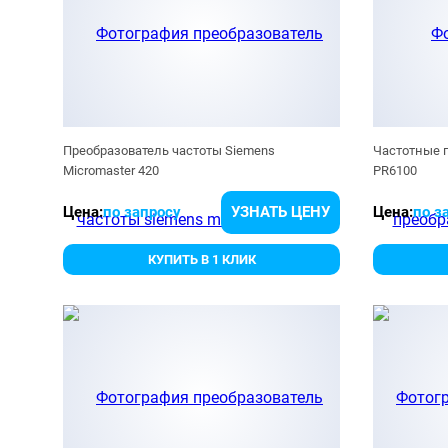
Преобразователь частоты Siemens
Частотные 
Micromaster 420
PR6100
Цена:
по запросу
УЗНАТЬ ЦЕНУ
Цена:
по з
КУПИТЬ В 1 КЛИК