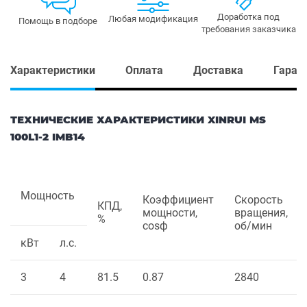
Доработка под
Любая модификация
Помощь в подборе
требования заказчика
Характеристики
Оплата
Доставка
Гаран
ТЕХНИЧЕСКИЕ ХАРАКТЕРИСТИКИ XINRUI MS
100L1-2 IMB14
Мощность
Коэффициент
Скорость
КПД,
мощности,
вращения,
%
cosф
об/мин
кВт
л.с.
3
4
81.5
0.87
2840