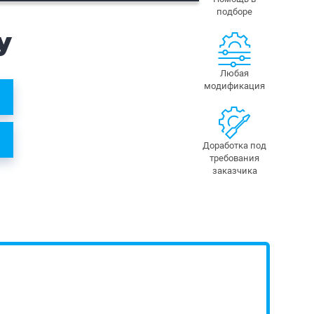
подборе
у
Любая
модификация
Доработка под
требования
заказчика