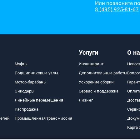
Или позвоните п
8 (495) 925-81-67
Услуги
О на
Муфты
Инжиниринг
Новос
Подшипниковые узлы
Дополнительные работы
Вопро
Мотор-барабаны
Ускорение сборки
Гаран
Энкодеры
Сервис и поддержка
Оплат
Линейные перемещения
Лизинг
Доста
Распродажа
Серви
цепей
Промышленная трансмиссия
Докум
Карта 