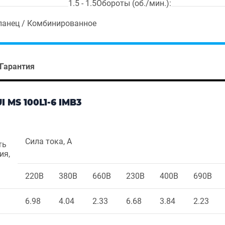
1.5 - 1.5
Обороты (об./мин.):
ланец / Комбинированное
Гарантия
MS 100L1-6 IMB3
Сила тока, А
ть
ия,
220В
380В
660В
230В
400В
690В
6.98
4.04
2.33
6.68
3.84
2.23