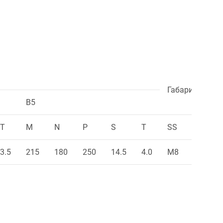
Габаритные р
B5
T
M
N
P
S
T
SS
XX
3.5
215
180
250
14.5
4.0
M8
19
M