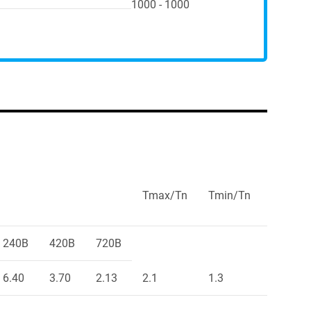
1000 - 1000
Tmax/Tn
Tmin/Tn
Ts/Tn
240В
420В
720В
6.40
3.70
2.13
2.1
1.3
2.0