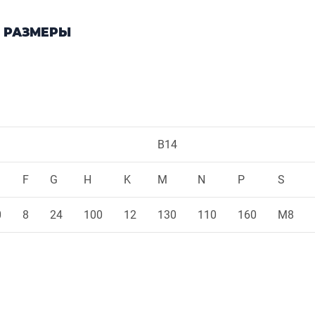
 РАЗМЕРЫ
B14
F
G
H
K
M
N
P
S
0
8
24
100
12
130
110
160
M8