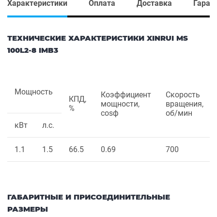
Характеристики
Оплата
Доставка
Гаран
ТЕХНИЧЕСКИЕ ХАРАКТЕРИСТИКИ XINRUI MS
100L2-8 IMB3
Мощность
Коэффициент
Скорость
КПД,
мощности,
вращения,
%
cosф
об/мин
кВт
л.с.
1.1
1.5
66.5
0.69
700
ГАБАРИТНЫЕ И ПРИСОЕДИНИТЕЛЬНЫЕ
РАЗМЕРЫ