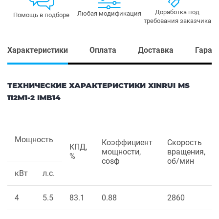
Доработка под
Любая модификация
Помощь в подборе
требования заказчика
Характеристики
Оплата
Доставка
Гаран
ТЕХНИЧЕСКИЕ ХАРАКТЕРИСТИКИ XINRUI MS
112M1-2 IMB14
Мощность
Коэффициент
Скорость
КПД,
мощности,
вращения,
%
cosф
об/мин
кВт
л.с.
4
5.5
83.1
0.88
2860