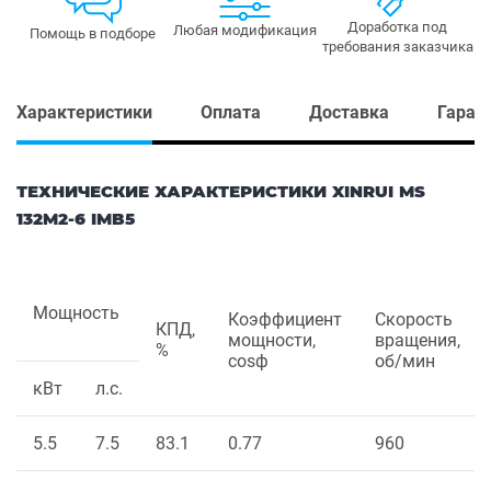
Доработка под
Любая модификация
Помощь в подборе
требования заказчика
Характеристики
Оплата
Доставка
Гаран
ТЕХНИЧЕСКИЕ ХАРАКТЕРИСТИКИ XINRUI MS
132M2-6 IMB5
Мощность
Коэффициент
Скорость
КПД,
мощности,
вращения,
%
cosф
об/мин
кВт
л.с.
5.5
7.5
83.1
0.77
960