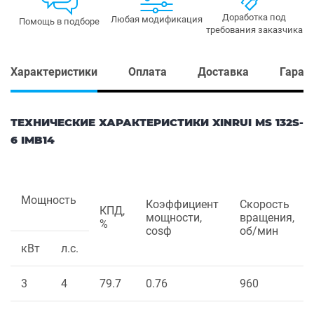
Доработка под
Любая модификация
Помощь в подборе
требования заказчика
Характеристики
Оплата
Доставка
Гаран
ТЕХНИЧЕСКИЕ ХАРАКТЕРИСТИКИ XINRUI MS 132S-
6 IMB14
Мощность
Коэффициент
Скорость
КПД,
мощности,
вращения,
%
cosф
об/мин
кВт
л.с.
3
4
79.7
0.76
960