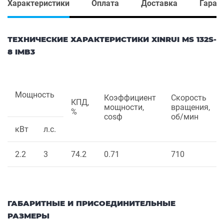
Характеристики
Оплата
Доставка
Гаран
ТЕХНИЧЕСКИЕ ХАРАКТЕРИСТИКИ XINRUI MS 132S-
8 IMB3
Мощность
Коэффициент
Скорость
КПД,
мощности,
вращения,
%
cosф
об/мин
кВт
л.с.
2.2
3
74.2
0.71
710
ГАБАРИТНЫЕ И ПРИСОЕДИНИТЕЛЬНЫЕ
РАЗМЕРЫ