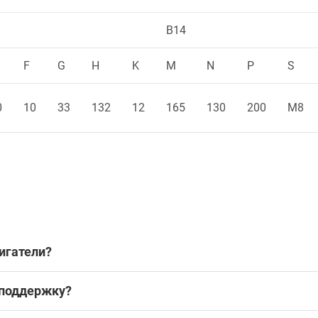
B14
F
G
H
K
M
N
P
S
0
10
33
132
12
165
130
200
M8
игатели?
 поддержку?