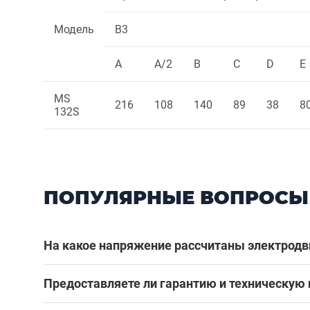
Модель
B3
A
A/2
B
C
D
E
MS
216
108
140
89
38
8
132S
ПОПУЛЯРНЫЕ ВОПРОСЫ
На какое напряжение рассчитаны электродв
Предоставляете ли гарантию и техническую