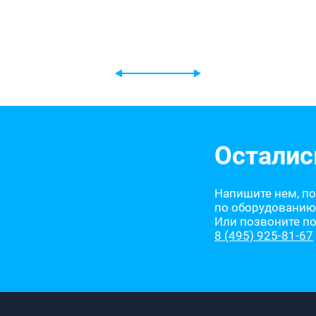
Осталис
Напишите нем, п
по оборудованию
Или позвоните п
8 (495) 925-81-67