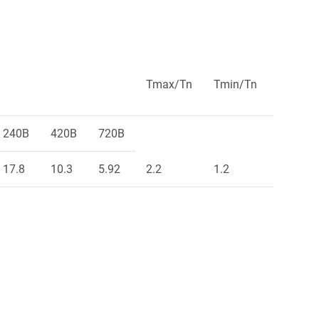
Tmax/Tn
Tmin/Tn
Ts/Tn
240В
420В
720В
17.8
10.3
5.92
2.2
1.2
2.0