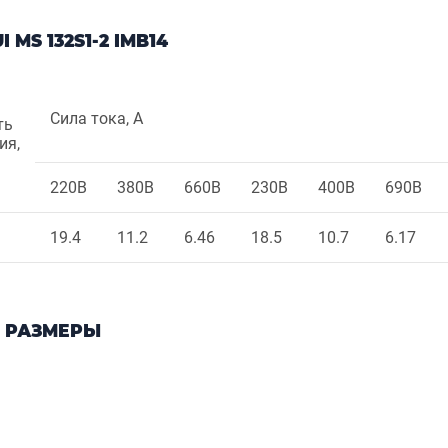
MS 132S1-2 IMB14
Сила тока, А
ть
ия,
220В
380В
660В
230В
400В
690В
19.4
11.2
6.46
18.5
10.7
6.17
 РАЗМЕРЫ