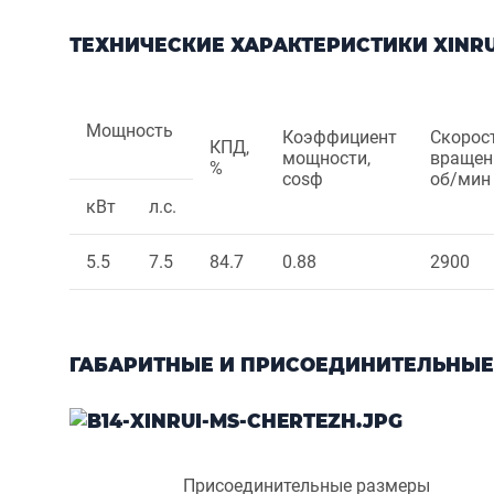
ТЕХНИЧЕСКИЕ ХАРАКТЕРИСТИКИ XINRUI 
Мощность
Коэффициент
Скорос
КПД,
мощности,
вращен
%
cosф
об/мин
кВт
л.с.
5.5
7.5
84.7
0.88
2900
ГАБАРИТНЫЕ И ПРИСОЕДИНИТЕЛЬНЫЕ
Присоединительные размеры