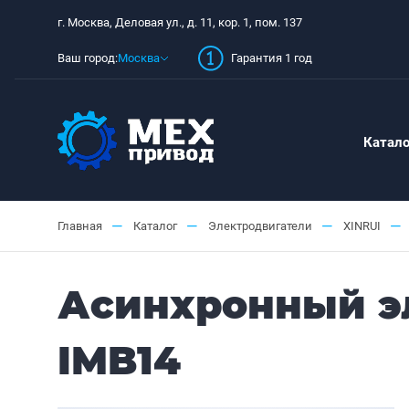
г. Москва, Деловая ул., д. 11, кор. 1, пом. 137
Ваш город:
Москва
Гарантия 1 год
Катало
—
—
—
—
Главная
Каталог
Электродвигатели
XINRUI
Асинхронный эл
IMB14