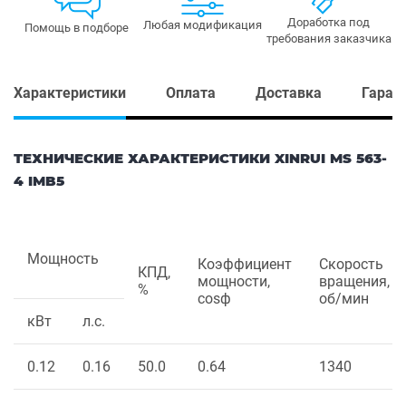
Доработка под
Любая модификация
Помощь в подборе
требования заказчика
Характеристики
Оплата
Доставка
Гаран
ТЕХНИЧЕСКИЕ ХАРАКТЕРИСТИКИ XINRUI MS 563-
4 IMB5
Мощность
Коэффициент
Скорость
КПД,
мощности,
вращения,
%
cosф
об/мин
кВт
л.с.
0.12
0.16
50.0
0.64
1340