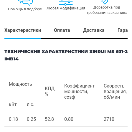
Доработка под
Любая модификация
Помощь в подборе
требования заказчика
Характеристики
Оплата
Доставка
Гаран
ТЕХНИЧЕСКИЕ ХАРАКТЕРИСТИКИ XINRUI MS 631-2
IMB14
Мощность
Коэффициент
Скорость
КПД,
мощности,
вращения,
%
cosф
об/мин
кВт
л.с.
0.18
0.25
52.8
0.80
2710