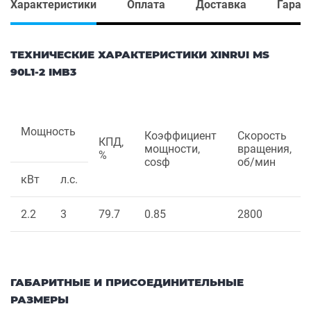
Характеристики
Оплата
Доставка
Гаран
ТЕХНИЧЕСКИЕ ХАРАКТЕРИСТИКИ XINRUI MS
90L1-2 IMB3
Мощность
Коэффициент
Скорость
КПД,
мощности,
вращения,
%
cosф
об/мин
кВт
л.с.
2.2
3
79.7
0.85
2800
ГАБАРИТНЫЕ И ПРИСОЕДИНИТЕЛЬНЫЕ
РАЗМЕРЫ