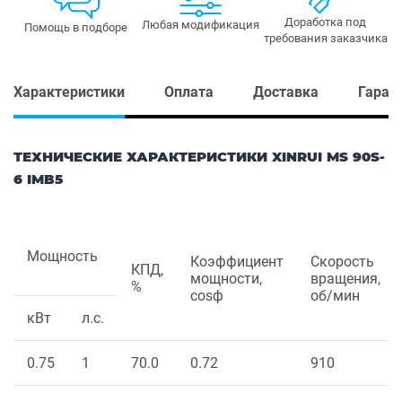
Доработка под
Любая модификация
Помощь в подборе
требования заказчика
Характеристики
Оплата
Доставка
Гаран
ТЕХНИЧЕСКИЕ ХАРАКТЕРИСТИКИ XINRUI MS 90S-
6 IMB5
Мощность
Коэффициент
Скорость
КПД,
мощности,
вращения,
%
cosф
об/мин
кВт
л.с.
0.75
1
70.0
0.72
910