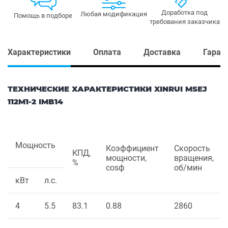
Доработка под
Любая модификация
Помощь в подборе
требования заказчика
Характеристики
Оплата
Доставка
Гаран
ТЕХНИЧЕСКИЕ ХАРАКТЕРИСТИКИ XINRUI MSEJ
112M1-2 IMB14
Мощность
Коэффициент
Скорость
КПД,
мощности,
вращения,
%
cosф
об/мин
кВт
л.с.
4
5.5
83.1
0.88
2860