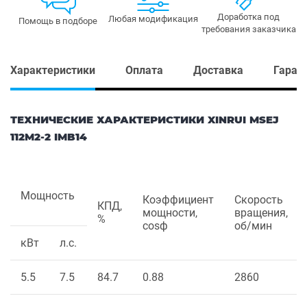
Доработка под
Любая модификация
Помощь в подборе
требования заказчика
Характеристики
Оплата
Доставка
Гаран
ТЕХНИЧЕСКИЕ ХАРАКТЕРИСТИКИ XINRUI MSEJ
112M2-2 IMB14
Мощность
Коэффициент
Скорость
КПД,
мощности,
вращения,
%
cosф
об/мин
кВт
л.с.
5.5
7.5
84.7
0.88
2860