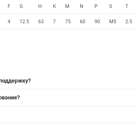
F
G
H
K
M
N
P
S
T
4
12.5
63
7
75
60
90
M5
2.5
 поддержку?
ование?