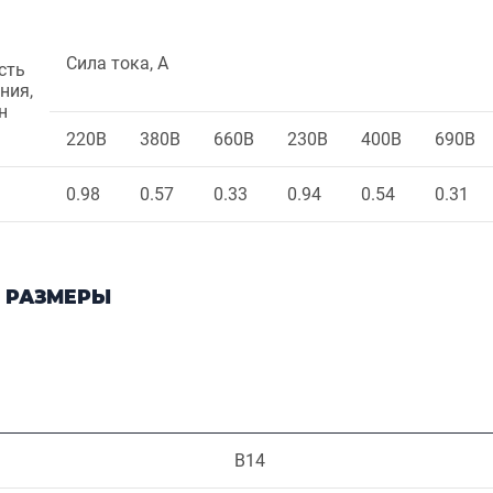
Сила тока, А
сть
ния,
н
220В
380В
660В
230В
400В
690В
0.98
0.57
0.33
0.94
0.54
0.31
 РАЗМЕРЫ
B14