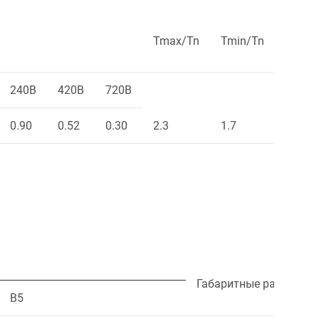
Tmax/Tn
Tmin/Tn
Ts/Tn
240В
420В
720В
0.90
0.52
0.30
2.3
1.7
2.2
Габаритные размеры
B5