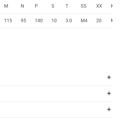
M
N
P
S
T
SS
XX
KK
115
95
140
10
3.0
M4
20
M16x1.5
+
+
+