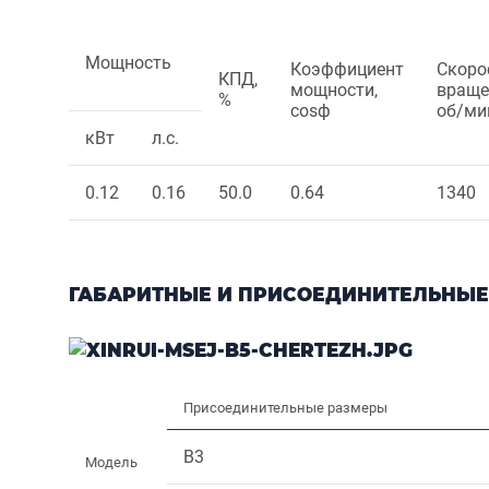
Мощность
Коэффициент
Скоро
КПД,
мощности,
враще
%
cosф
об/ми
кВт
л.с.
0.12
0.16
50.0
0.64
1340
ГАБАРИТНЫЕ И ПРИСОЕДИНИТЕЛЬНЫЕ
Присоединительные размеры
B3
Модель