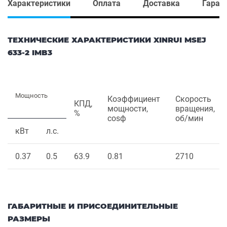
Характеристики
Оплата
Доставка
Гаран
ТЕХНИЧЕСКИЕ ХАРАКТЕРИСТИКИ XINRUI MSEJ
633-2 IMB3
Мощность
Коэффициент
Скорость
КПД,
мощности,
вращения,
%
cosф
об/мин
кВт
л.с.
0.37
0.5
63.9
0.81
2710
ГАБАРИТНЫЕ И ПРИСОЕДИНИТЕЛЬНЫЕ
РАЗМЕРЫ