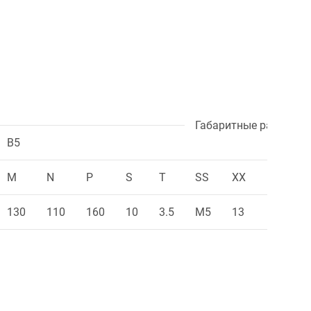
Габаритные размеры
B5
M
N
P
S
T
SS
XX
KK
130
110
160
10
3.5
M5
13
M16x1.5