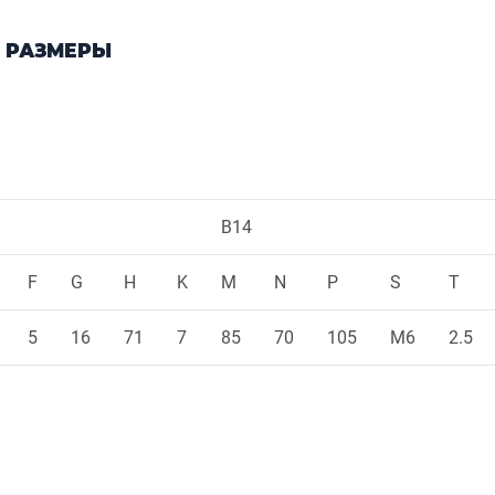
 РАЗМЕРЫ
B14
F
G
H
K
M
N
P
S
T
5
16
71
7
85
70
105
M6
2.5