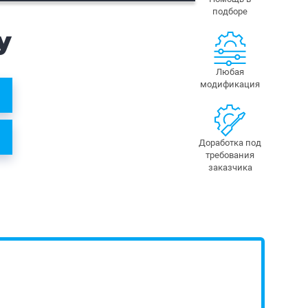
подборе
у
Любая
модификация
Доработка под
требования
заказчика