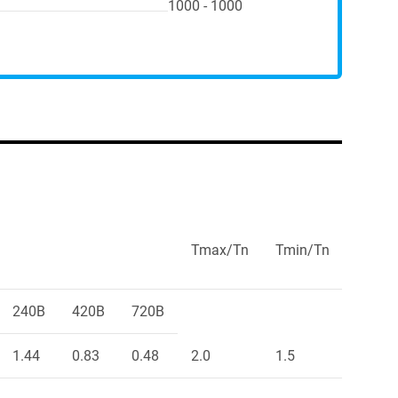
1000 - 1000
Tmax/Tn
Tmin/Tn
Ts/Tn
240В
420В
720В
1.44
0.83
0.48
2.0
1.5
1.9