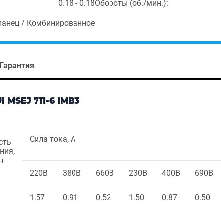
0.18 - 0.18
Обороты (об./мин.):
ланец / Комбинированное
Гарантия
MSEJ 711-6 IMB3
Сила тока, А
сть
ния,
н
220В
380В
660В
230В
400В
690В
1.57
0.91
0.52
1.50
0.87
0.50