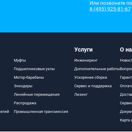
Или позвоните п
8 (495) 925-81-67
Услуги
О на
Муфты
Инжиниринг
Новос
Подшипниковые узлы
Дополнительные работы
Вопро
Мотор-барабаны
Ускорение сборки
Гаран
Энкодеры
Сервис и поддержка
Оплат
Линейные перемещения
Лизинг
Доста
Распродажа
Серви
цепей
Промышленная трансмиссия
Докум
Карта 