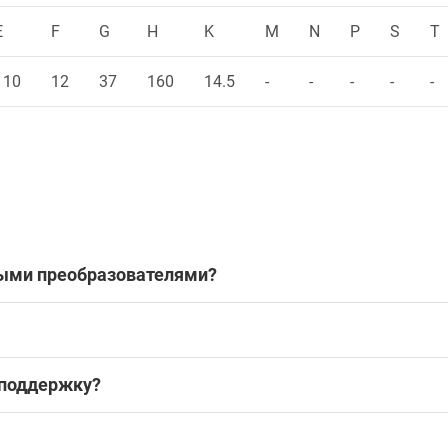
E
F
G
H
K
M
N
P
S
T
110
12
37
160
14.5
-
-
-
-
-
ными преобразователями?
 поддержку?