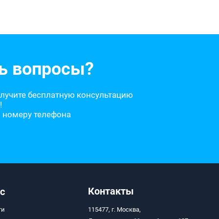
ь вопросы?
олучите бесплатную консультацию
!
о номеру телефона
Контакты
с
ти
115477, г. Москва,