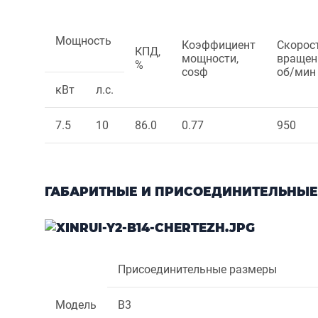
Мощность
Коэффициент
Скорос
КПД,
мощности,
вращен
%
cosф
об/мин
кВт
л.с.
7.5
10
86.0
0.77
950
ГАБАРИТНЫЕ И ПРИСОЕДИНИТЕЛЬНЫЕ
Присоединительные размеры
Модель
B3