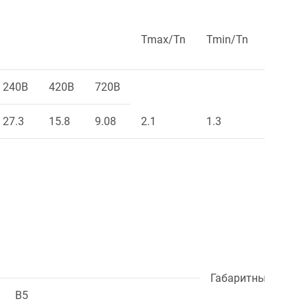
Tmax/Tn
Tmin/Tn
Ts/Tn
240В
420В
720В
27.3
15.8
9.08
2.1
1.3
2.0
Габаритные разм
B5