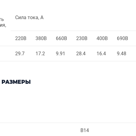
Сила тока, А
ть
ия,
220В
380В
660В
230В
400В
690В
29.7
17.2
9.91
28.4
16.4
9.48
 РАЗМЕРЫ
B14