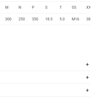
M
N
P
S
T
SS
XX
AB
300
250
350
18.5
5.0
M16
38
320
+
+
+