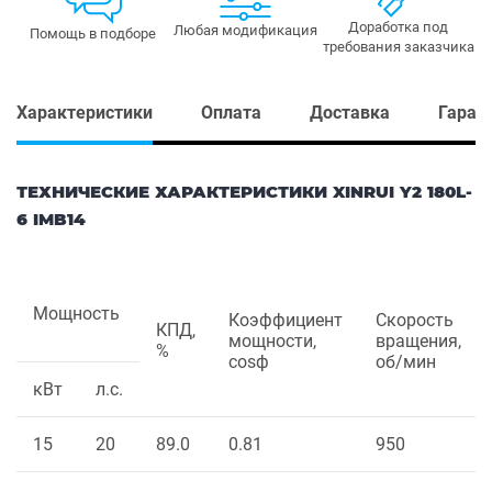
Доработка под
Любая модификация
Помощь в подборе
требования заказчика
Характеристики
Оплата
Доставка
Гаран
ТЕХНИЧЕСКИЕ ХАРАКТЕРИСТИКИ XINRUI Y2 180L-
6 IMB14
Мощность
Коэффициент
Скорость
КПД,
мощности,
вращения,
%
cosф
об/мин
кВт
л.с.
15
20
89.0
0.81
950