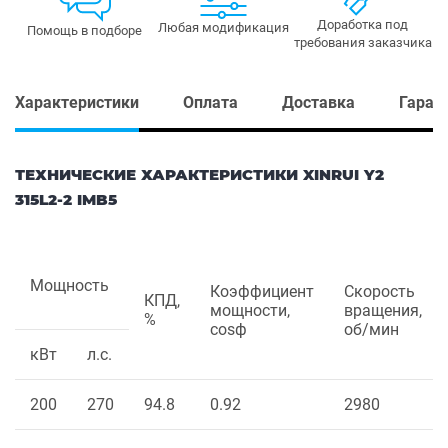
Доработка под
Любая модификация
Помощь в подборе
требования заказчика
Характеристики
Оплата
Доставка
Гаран
ТЕХНИЧЕСКИЕ ХАРАКТЕРИСТИКИ XINRUI Y2
315L2-2 IMB5
Мощность
Коэффициент
Скорость
КПД,
мощности,
вращения,
%
cosф
об/мин
кВт
л.с.
200
270
94.8
0.92
2980