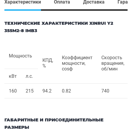
Характеристики
Оплата
Доставка
Гаран
ТЕХНИЧЕСКИЕ ХАРАКТЕРИСТИКИ XINRUI Y2
355M2-8 IMB3
Мощность
Коэффициент
Скорость
КПД,
мощности,
вращения,
%
cosф
об/мин
кВт
л.с.
160
215
94.2
0.82
740
ГАБАРИТНЫЕ И ПРИСОЕДИНИТЕЛЬНЫЕ
РАЗМЕРЫ