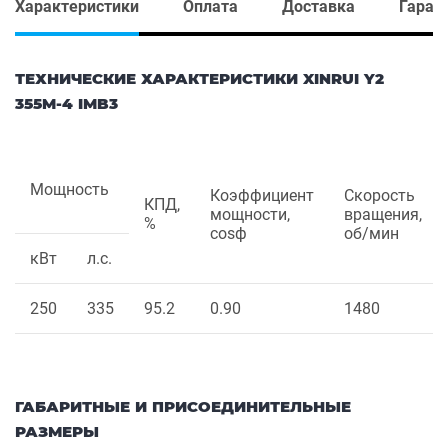
Характеристики
Оплата
Доставка
Гаран
ТЕХНИЧЕСКИЕ ХАРАКТЕРИСТИКИ XINRUI Y2
355M-4 IMB3
Мощность
Коэффициент
Скорость
КПД,
мощности,
вращения,
%
cosф
об/мин
кВт
л.с.
250
335
95.2
0.90
1480
ГАБАРИТНЫЕ И ПРИСОЕДИНИТЕЛЬНЫЕ
РАЗМЕРЫ