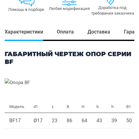
Доработка под
Любая модификация
Помощь в подборе
требования заказчика
Характеристики
Оплата
Доставка
Гаран
ГАБАРИТНЫЙ ЧЕРТЕЖ ОПОР СЕРИИ
ВF
Модель
d1
L
B
H
b
h
B1
BF17
Ø17
23
86
64
43
39
50