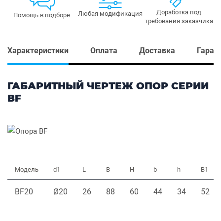
Доработка под
Любая модификация
Помощь в подборе
требования заказчика
Характеристики
Оплата
Доставка
Гаран
ГАБАРИТНЫЙ ЧЕРТЕЖ ОПОР СЕРИИ
ВF
Модель
d1
L
B
H
b
h
B1
BF20
Ø20
26
88
60
44
34
52