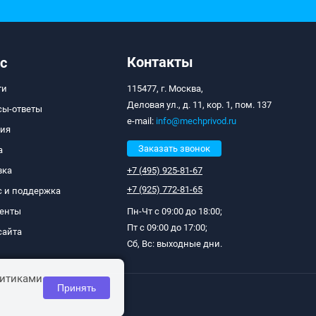
Контакты
с
ти
115477, г. Москва,
Деловая ул., д. 11, кор. 1, пом. 137
сы-ответы
e-mail:
info@mechprivod.ru
тия
Заказать звонок
а
вка
+7 (495) 925-81-67
+7 (925) 772-81-65
с и поддержка
енты
Пн-Чт с 09:00 до 18:00;
Пт с 09:00 до 17:00;
сайта
Сб, Вс: выходные дни.
литиками
Принять