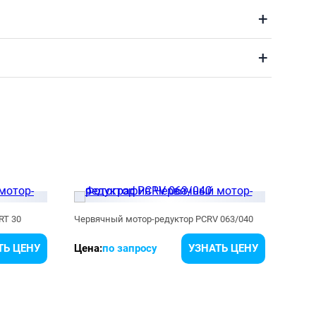
+
+
RT 30
Червячный мотор-редуктор PCRV 063/040
Черв
ТЬ ЦЕНУ
Цена:
по запросу
УЗНАТЬ ЦЕНУ
Цена