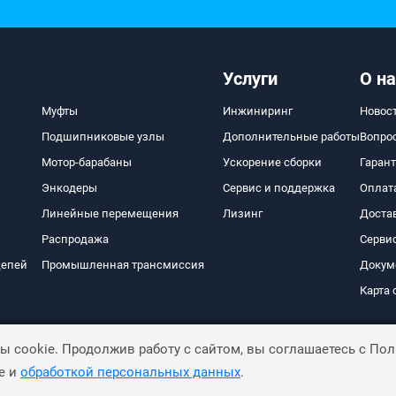
Услуги
О на
Муфты
Инжиниринг
Новос
Подшипниковые узлы
Дополнительные работы
Вопро
Мотор-барабаны
Ускорение сборки
Гаран
Энкодеры
Сервис и поддержка
Оплат
Линейные перемещения
Лизинг
Доста
Распродажа
Серви
цепей
Промышленная трансмиссия
Докум
Карта 
 cookie. Продолжив работу с сайтом, вы соглашаетесь с По
e и
обработкой персональных данных
.