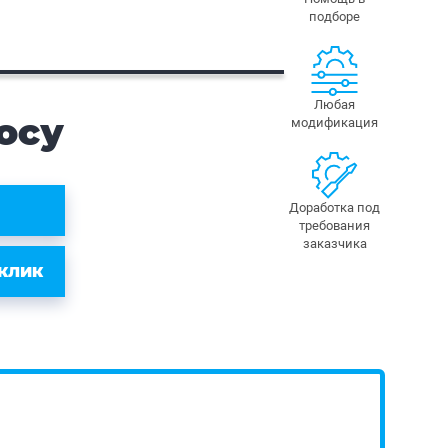
подборе
Любая
осу
модификация
Доработка под
требования
заказчика
 КЛИК