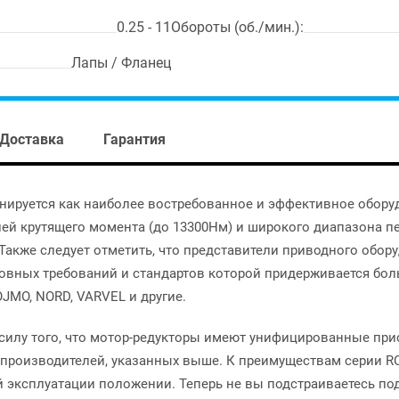
0.25 - 11
Обороты (об./мин.):
Лапы / Фланец
Доставка
Гарантия
нируется как наиболее востребованное и эффективное обору
лей крутящего момента (до 13300Нм) и широкого диапазона п
Также следует отметить, что представители приводного обор
овных требований и стандартов которой придерживается бо
JMO, NORD, VARVEL и другие.
 В силу того, что мотор-редукторы имеют унифицированные п
производителей, указанных выше. К преимуществам серии R
 эксплуатации положении. Теперь не вы подстраиваетесь под