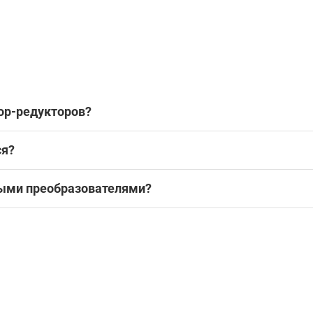
ор-редукторов?
ся?
ыми преобразователями?