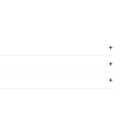
+
+
+