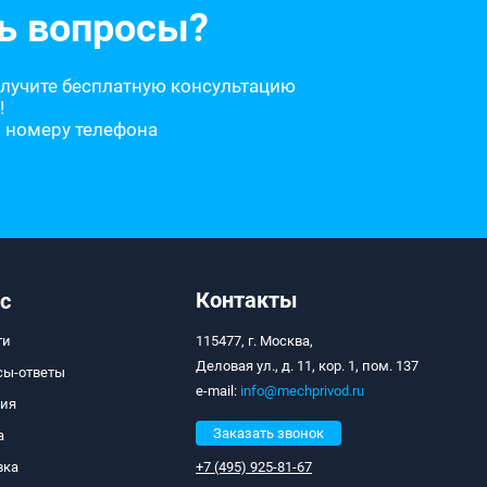
ь вопросы?
олучите бесплатную консультацию
!
о номеру телефона
Контакты
с
ти
115477, г. Москва,
Деловая ул., д. 11, кор. 1, пом. 137
сы-ответы
e-mail:
info@mechprivod.ru
тия
Заказать звонок
а
вка
+7 (495) 925-81-67