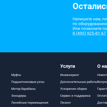
Осталис
Напишите нем, п
по оборудованию
Или позвоните п
8 (495) 925-81-67
Услуги
О на
Муфты
Инжиниринг
Новос
Подшипниковые узлы
Дополнительные работы
Вопро
Мотор-барабаны
Ускорение сборки
Гаран
Энкодеры
Сервис и поддержка
Оплат
Линейные перемещения
Лизинг
Доста