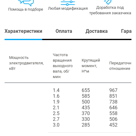
Доработка под
Любая модификация
Помощь в подборе
требования заказчика
Характеристики
Оплата
Доставка
Гаран
Частота
Мощность
вращения
Крутящий
электродвигателя,
Передаточное
выходного
момент,
кВт
отношение
вала, об/
Н*м
мин
1.4
655
967
1.6
585
851
1.9
500
738
2.1
435
646
2.5
370
558
2.7
330
506
3.0
285
452