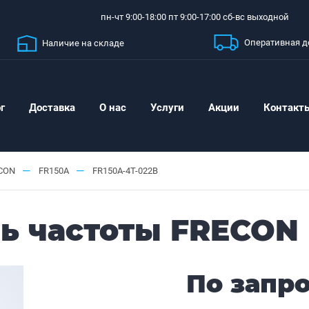
пн-чт 9:00-18:00 пт 9:00-17:00 сб-вс выходной
Оперативная д
Наличие на складе
г
Доставка
О нас
Услуги
Акции
Контакт
—
—
CON
FR150A
FR150A-4T-022B
ь частоты FRECON 
По запр