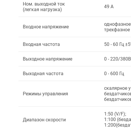
Ном. выходной ток
49 А
(легкая нагрузка)
однофазное 
Входное напряжение
трехфазное 
Входная частота
50 - 60 Гц ±
Выходное напряжение
0 - 220/380В
Выходная частота
0 - 600 Гц
скалярное у
Режимы управления
бездатчиков
бездатчиков
1:50 (V/F);
1:100 (безд
Диапазон скорости
1:200(безд