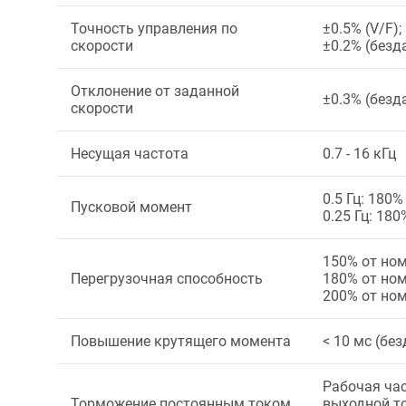
Точность управления по
±0.5% (V/F);
скорости
±0.2% (безд
Отклонение от заданной
±0.3% (безд
скорости
Несущая частота
0.7 - 16 кГц
0.5 Гц: 180
Пусковой момент
0.25 Гц: 18
150% от ном
Перегрузочная способность
180% от ном
200% от ном
Повышение крутящего момента
< 10 мс (бе
Рабочая част
Торможение постоянным током
выходной то