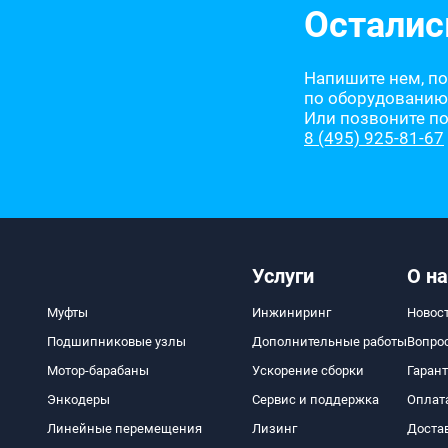
Осталис
Напишите нем, п
по оборудованию
Или позвоните п
8 (495) 925-81-67
Услуги
О на
Муфты
Инжиниринг
Новос
Подшипниковые узлы
Дополнительные работы
Вопро
Мотор-барабаны
Ускорение сборки
Гаран
Энкодеры
Сервис и поддержка
Оплат
Линейные перемещения
Лизинг
Доста