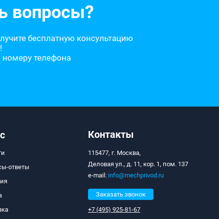
ь вопросы?
олучите бесплатную консультацию
!
о номеру телефона
Контакты
с
ти
115477, г. Москва,
Деловая ул., д. 11, кор. 1, пом. 137
сы-ответы
e-mail:
info@mechprivod.ru
тия
Заказать звонок
а
вка
+7 (495) 925-81-67