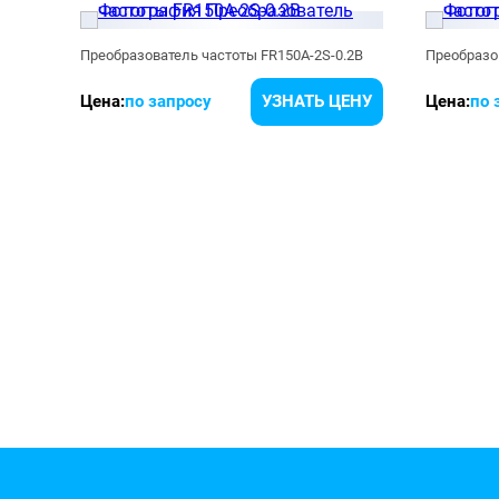
.5B
Преобразователь частоты FR150A-2S-0.2B
Преобразо
ЕНУ
Цена:
по запросу
УЗНАТЬ ЦЕНУ
Цена:
по 