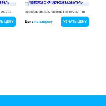
-2S-0.7B
Преобразователь частоты FR150A-2S-1.5B
Преоб
ТЬ ЦЕНУ
Цена:
по запросу
УЗНАТЬ ЦЕНУ
Цена