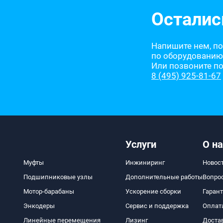
Осталис
Напишите нем, п
по оборудованию
Или позвоните п
8 (495) 925-81-67
Услуги
О на
Муфты
Инжиниринг
Новос
Подшипниковые узлы
Дополнительные работы
Вопро
Мотор-барабаны
Ускорение сборки
Гаран
Энкодеры
Сервис и поддержка
Оплат
Линейные перемещения
Лизинг
Доста