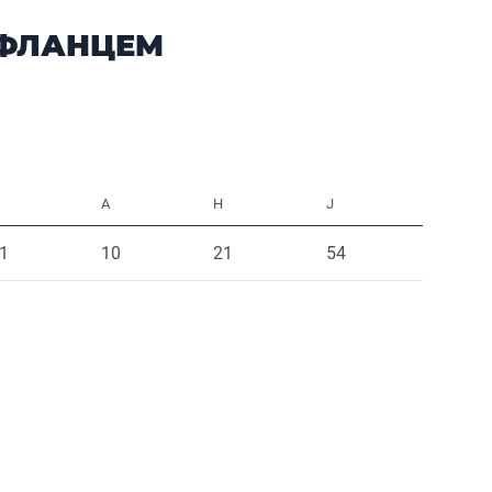
 ФЛАНЦЕМ
A
H
J
1
10
21
54