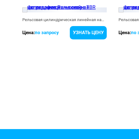
Рельсовая цилиндрическая линейная направляющая на опоре TBR
ЕНУ
Цена:
по запросу
УЗНАТЬ ЦЕНУ
Цена:
по 