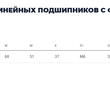
ЛИНЕЙНЫХ ПОДШИПНИКОВ С
W
M
K
S1
G
68
51
37
M6
3