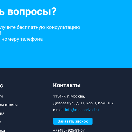
ь вопросы?
олучите бесплатную консультацию
!
о номеру телефона
Контакты
с
ти
115477, г. Москва,
Деловая ул., д. 11, кор. 1, пом. 137
сы-ответы
e-mail:
info@mechprivod.ru
тия
Заказать звонок
а
вка
+7 (495) 925-81-67