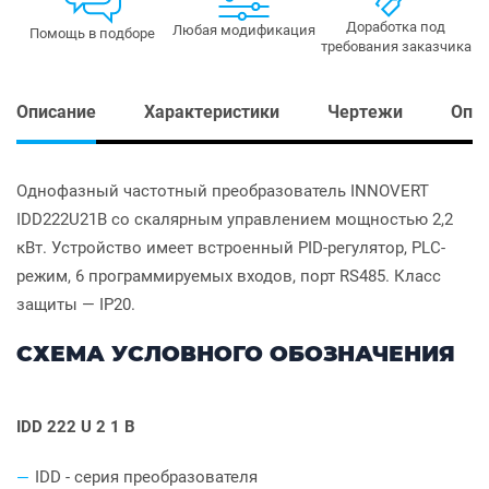
Доработка под
Любая модификация
Помощь в подборе
требования заказчика
Описание
Характеристики
Чертежи
Опл
Однофазный частотный преобразователь INNOVERT
IDD222U21B со скалярным управлением мощностью 2,2
кВт. Устройство имеет встроенный PID-регулятор, PLC-
режим, 6 программируемых входов, порт RS485. Класс
защиты — IP20.
СХЕМА УСЛОВНОГО ОБОЗНАЧЕНИЯ
IDD 222 U 2 1 B
IDD - серия преобразователя