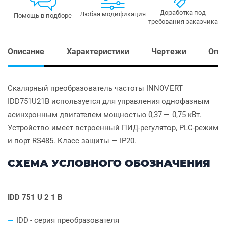
Доработка под
Любая модификация
Помощь в подборе
требования заказчика
Описание
Характеристики
Чертежи
Опл
Скалярный преобразователь частоты INNOVERT
IDD751U21B используется для управления однофазным
асинхронным двигателем мощностью 0,37 — 0,75 кВт.
Устройство имеет встроенный ПИД-регулятор, PLC-режим
и порт RS485. Класс защиты — IP20.
СХЕМА УСЛОВНОГО ОБОЗНАЧЕНИЯ
IDD 751 U 2 1 B
IDD - серия преобразователя