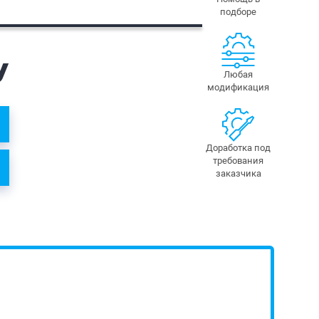
подборе
у
Любая
модификация
Доработка под
требования
заказчика