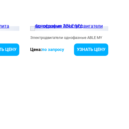
Электродвигатели однофазные ABLE MY
Элек
ТЬ ЦЕНУ
Цена:
по запросу
УЗНАТЬ ЦЕНУ
Цена