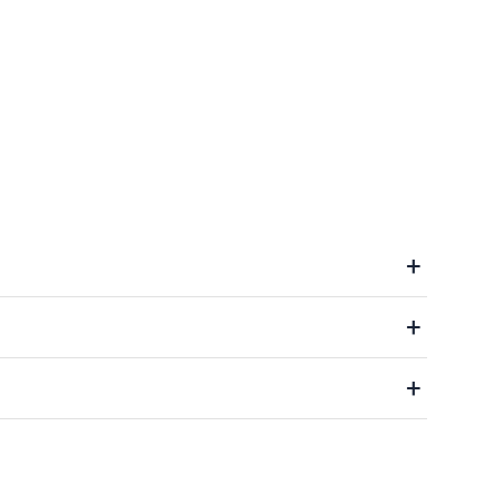
+
+
+