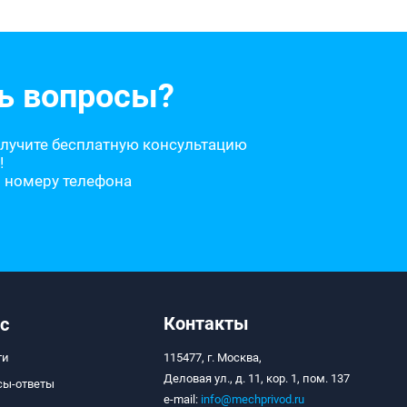
ь вопросы?
олучите бесплатную консультацию
!
о номеру телефона
Контакты
с
ти
115477, г. Москва,
Деловая ул., д. 11, кор. 1, пом. 137
сы-ответы
e-mail:
info@mechprivod.ru