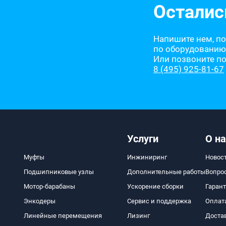
Осталис
Напишите нем, п
по оборудованию
Или позвоните п
8 (495) 925-81-67
Услуги
О на
Муфты
Инжиниринг
Новос
Подшипниковые узлы
Дополнительные работы
Вопро
Мотор-барабаны
Ускорение сборки
Гаран
Энкодеры
Сервис и поддержка
Оплат
Линейные перемещения
Лизинг
Доста