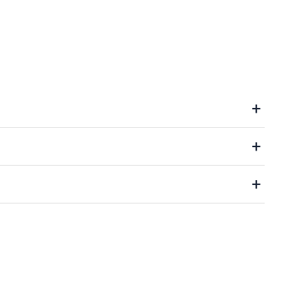
+
+
+