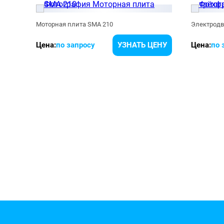
Электродвигатели взрывозащищенные Siemens 1MA7
Моторная плита SMA 210
Электродв
ЕНУ
Цена:
по запросу
УЗНАТЬ ЦЕНУ
Цена:
по 