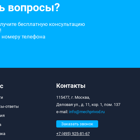
ь вопросы?
олучите бесплатную консультацию
!
о номеру телефона
Контакты
с
ти
115477, г. Москва,
Деловая ул., д. 11, кор. 1, пом. 137
сы-ответы
e-mail:
info@mechprivod.ru
тия
Заказать звонок
а
вка
+7 (495) 925-81-67