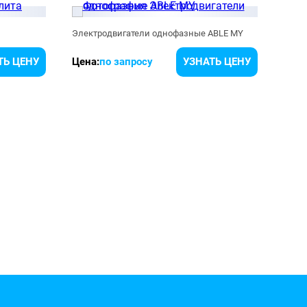
Электродвигатели однофазные ABLE MY
Элек
ТЬ ЦЕНУ
Цена:
по запросу
УЗНАТЬ ЦЕНУ
Цена