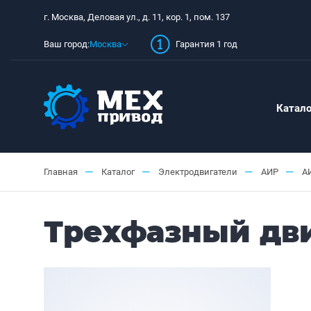
г. Москва, Деловая ул., д. 11, кор. 1, пом. 137
Ваш город:
Москва
Гарантия 1 год
Катало
—
—
—
—
Главная
Каталог
Электродвигатели
АИР
А
Трехфазный дви